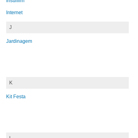
Insulfilm
Internet
J
Jardinagem
K
Kit Festa