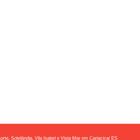
orte, Sotelândia, Vila Isabel e Vista Mar em Cariacica/ ES