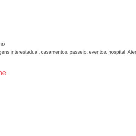
mo
gens interestadual, casamentos, passeio, eventos, hospital. A
ne