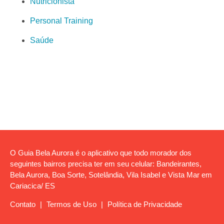
Nutricionista
Personal Training
Saúde
O Guia Bela Aurora é o aplicativo que todo morador dos
seguintes bairros precisa ter em seu celular: Bandeirantes,
Bela Aurora, Boa Sorte, Sotelândia, Vila Isabel e Vista Mar em
Cariacica/ ES
Contato
|
Termos de Uso
|
Política de Privacidade