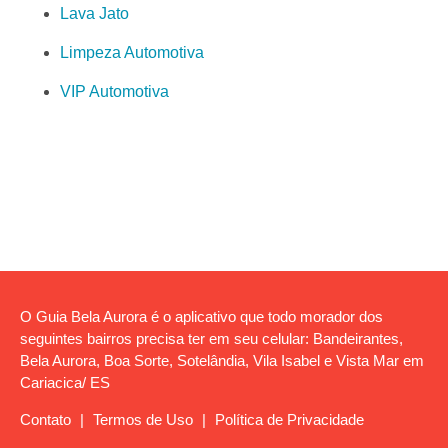
Lava Jato
Limpeza Automotiva
VIP Automotiva
O Guia Bela Aurora é o aplicativo que todo morador dos
seguintes bairros precisa ter em seu celular: Bandeirantes,
Bela Aurora, Boa Sorte, Sotelândia, Vila Isabel e Vista Mar em
Cariacica/ ES
Contato
|
Termos de Uso
|
Política de Privacidade