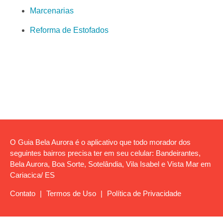
Marcenarias
Reforma de Estofados
O Guia Bela Aurora é o aplicativo que todo morador dos
seguintes bairros precisa ter em seu celular: Bandeirantes,
Bela Aurora, Boa Sorte, Sotelândia, Vila Isabel e Vista Mar em
Cariacica/ ES
Contato
|
Termos de Uso
|
Política de Privacidade