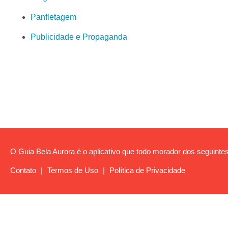
Panfletagem
Publicidade e Propaganda
O Guia Bela Aurora é o aplicativo que todo morador dos seguintes 
Contato
|
Termos de Uso
|
Política de Privacidade