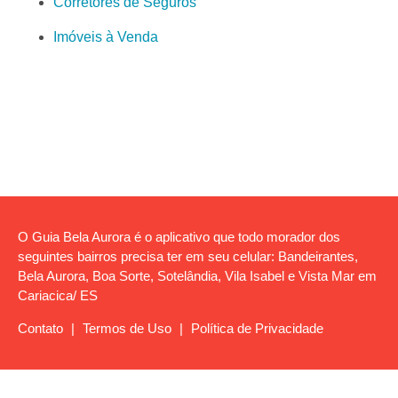
Corretores de Seguros
Imóveis à Venda
O Guia Bela Aurora é o aplicativo que todo morador dos
seguintes bairros precisa ter em seu celular: Bandeirantes,
Bela Aurora, Boa Sorte, Sotelândia, Vila Isabel e Vista Mar em
Cariacica/ ES
Contato
|
Termos de Uso
|
Política de Privacidade