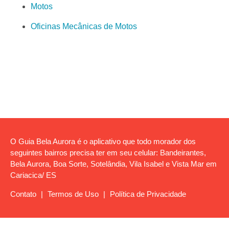
Motos
Oficinas Mecânicas de Motos
O Guia Bela Aurora é o aplicativo que todo morador dos
seguintes bairros precisa ter em seu celular: Bandeirantes,
Bela Aurora, Boa Sorte, Sotelândia, Vila Isabel e Vista Mar em
Cariacica/ ES
Contato
|
Termos de Uso
|
Política de Privacidade